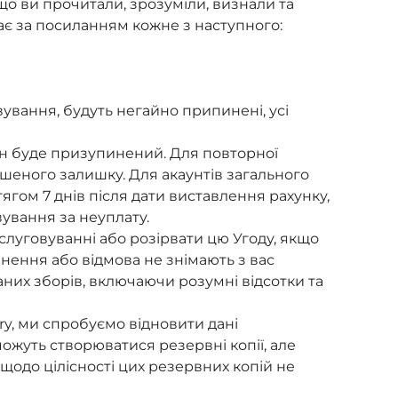
що ви прочитали, зрозуміли, визнали та
ає за посиланням кожне з наступного:
ування, будуть негайно припинені, усі
ін буде призупинений. Для повторної
ашеного залишку. Для акаунтів загального
ягом 7 днів після дати виставлення рахунку,
ування за неуплату.
луговуванні або розірвати цю Угоду, якщо
нення або відмова не знімають з вас
ваних зборів, включаючи розумні відсотки та
ry, ми спробуємо відновити дані
ожуть створюватися резервні копії, але
щодо цілісності цих резервних копій не