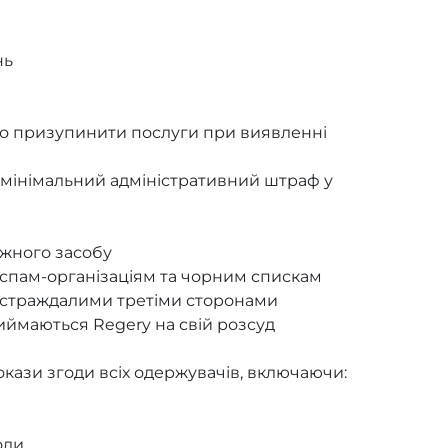
нь
но призупинити послуги при виявленні
 мінімальний адміністративний штраф у
іжного засобу
спам-організаціям та чорним спискам
остраждалими третіми сторонами
риймаються Regery на свій розсуд
окази згоди всіх одержувачів, включаючи:
оди