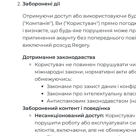
Заборонені дії
Отримуючи доступ або використовуючи будь
("Компанія"), Ви ("Користувач") прямо пог
і визнаєте, що будь-яке порушення може п
припинення акаунту без попереднього пов
виключний розсуд Regery.
Дотримання законодавства
Користувач не повинен порушувати чинн
міжнародні закони, нормативні акти аб
обмежуючись:
Законами про захист даних і конфі
Законами про інтелектуальну власн
Антиспамовим законодавством (на
Заборонений контент і поведінка
Несанкціонований доступ:
Користувач 
порушити роботу або експлуатувати си
клієнтів, включаючи, але не обмежуючи