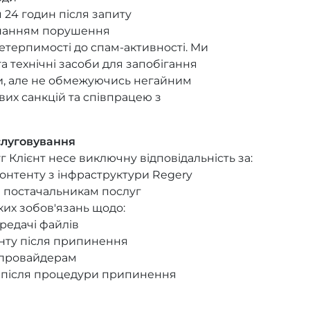
24 годин після запиту
знанням порушення
етерпимості до спам-активності. Ми
а технічні засоби для запобігання
, але не обмежуючись негайним
их санкцій та співпрацею з
слуговування
г Клієнт несе виключну відповідальність за:
онтенту з інфраструктури Regery
м постачальникам послуг
ких зобов'язань щодо:
редачі файлів
енту після припинення
м провайдерам
ні після процедури припинення