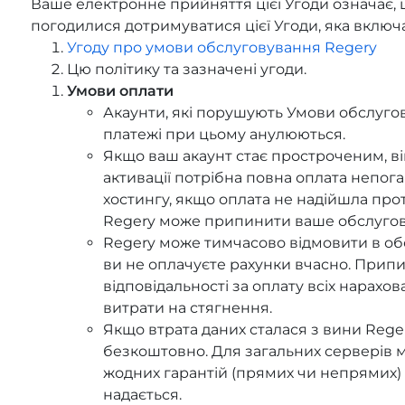
Ваше електронне прийняття цієї Угоди означає, 
погодилися дотримуватися цієї Угоди, яка включ
Угоду про умови обслуговування Regery
Цю політику та зазначені угоди.
Умови оплати
Акаунти, які порушують Умови обслугов
платежі при цьому анулюються.
Якщо ваш акаунт стає простроченим, в
активації потрібна повна оплата непог
хостингу, якщо оплата не надійшла прот
Regery може припинити ваше обслугов
Regery може тимчасово відмовити в обс
ви не оплачуєте рахунки вчасно. Припи
відповідальності за оплату всіх нарахо
витрати на стягнення.
Якщо втрата даних сталася з вини Rege
безкоштовно. Для загальних серверів м
жодних гарантій (прямих чи непрямих) 
надається.