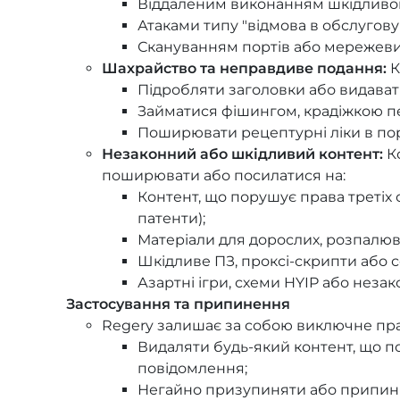
Віддаленим виконанням шкідливог
Атаками типу "відмова в обслугову
Скануванням портів або мережев
Шахрайство та неправдиве подання:
К
Підробляти заголовки або видавати
Займатися фішингом, крадіжкою п
Поширювати рецептурні ліки в по
Незаконний або шкідливий контент:
Ко
поширювати або посилатися на:
Контент, що порушує права третіх о
патенти);
Матеріали для дорослих, розпалюв
Шкідливе ПЗ, проксі-скрипти або се
Азартні ігри, схеми HYIP або незак
Застосування та припинення
Regery залишає за собою виключне пра
Видаляти будь-який контент, що п
повідомлення;
Негайно призупиняти або припиня