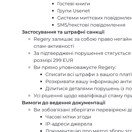
Гостеві книги
Групи Usenet
Системи миттєвих повідомле
SMS/текстові повідомлення
Застосування та штрафні санкції
Regery залишає за собою право негай
спам-активності
За підтверджені порушення стягується
розмірі 299 EUR
Ви прямо уповноважуєте Regery:
Списати всі штрафи з вашого плат
Розкривати вашу інформацію анти
Ділитися деталями порушень із п
Усі рішення щодо кваліфікації спаму п
Вимоги до ведення документації
Ви зобов'язані зберігати перевіряємі д
Часові мітки згоди
IP-адреси джерела
Документацію про метод збору зг