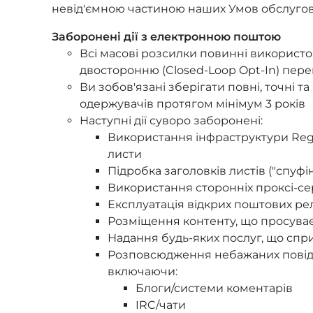
невід'ємною частиною наших Умов обслуго
Заборонені дії з електронною поштою
Всі масові розсилки повинні використо
двосторонню (Closed-Loop Opt-In) пере
Ви зобов'язані зберігати повні, точні т
одержувачів протягом мінімум 3 років
Наступні дії суворо заборонені:
Використання інфраструктури Rege
листи
Підробка заголовків листів ("спуф
Використання сторонніх проксі-се
Експлуатація відкрих поштових ре
Розміщення контенту, що просуває
Надання будь-яких послуг, що спр
Розповсюдження небажаних повідо
включаючи:
Блоги/системи коментарів
IRC/чати