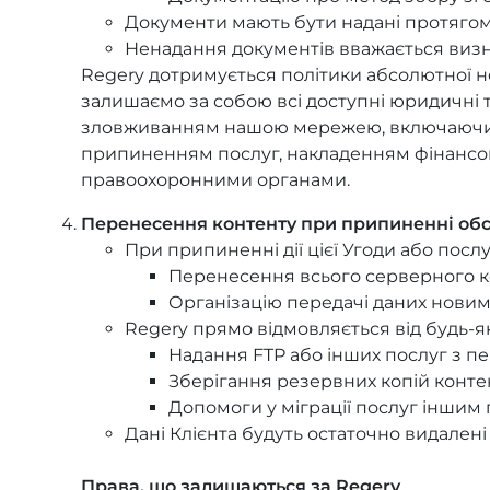
Документи мають бути надані протягом 
Ненадання документів вважається ви
Regery дотримується політики абсолютної н
залишаємо за собою всі доступні юридичні т
зловживанням нашою мережею, включаючи
припиненням послуг, накладенням фінансов
правоохоронними органами.
Перенесення контенту при припиненні об
При припиненні дії цієї Угоди або послу
Перенесення всього серверного к
Організацію передачі даних нови
Regery прямо відмовляється від будь-я
Надання FTP або інших послуг з пе
Зберігання резервних копій конт
Допомоги у міграції послуг інши
Дані Клієнта будуть остаточно видале
Права, що залишаються за Regery