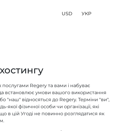
USD
УКР
хостингу
 послугами Regery та вами і набуває
ода встановлює умови вашого використання
або "наш" відносяться до Regery. Терміни "ви",
дь-якої фізичної особи чи організації, які
що в цій Угоді не повинно розглядатися як
м.