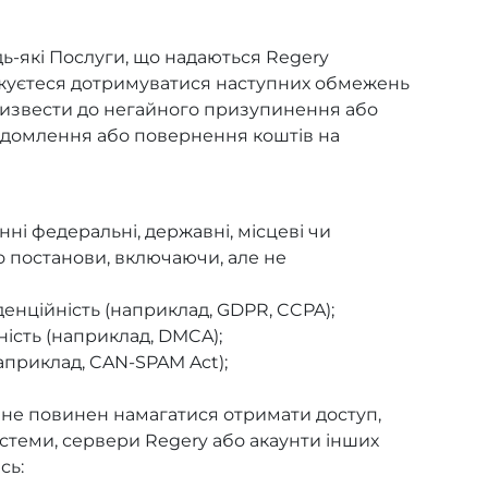
-які Послуги, що надаються Regery
оджуєтеся дотримуватися наступних обмежень
ризвести до негайного призупинення або
ідомлення або повернення коштів на
і федеральні, державні, місцеві чи
о постанови, включаючи, але не
денційність (наприклад, GDPR, CCPA);
ість (наприклад, DMCA);
приклад, CAN-SPAM Act);
не повинен намагатися отримати доступ,
стеми, сервери Regery або акаунти інших
сь: