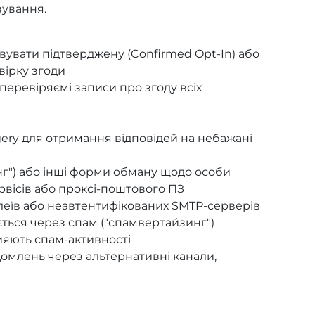
вування.
вувати підтверджену (Confirmed Opt-In) або
вірку згоди
а перевіряємі записи про згоду всіх
ry для отримання відповідей на небажані
інг") або інші форми обману щодо особи
рвісів або проксі-поштового ПЗ
леїв або неавтентифікованих SMTP-серверів
ться через спам ("спамвертайзинг")
ияють спам-активності
млень через альтернативні канали,