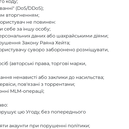
о коду;
ванні" (DoS/DDoS);
им вторгненням;
ористувач не повинен:
 себе за іншу особу;
ерсональних даних або шахрайськими діями;
рушення Закону Раяна Хейта;
ристувачу суворо заборонено розміщувати,
сіб (авторські права, торгові марки,
ання ненависті або заклики до насильства;
рвіси, пов'язані з торрентами;
онні MLM-операції;
во:
орушує цю Угоду, без попереднього
ти акаунти при порушенні політики;