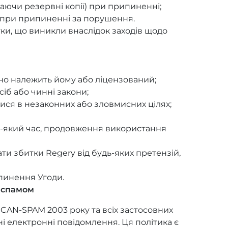
аючи резервні копії) при припиненні;
и при припиненні за порушення.
тки, що виникли внаслідок заходів щодо
но належить йому або ліцензований;
сіб або чинні закони;
ися в незаконних або зловмисних цілях;
ь-який час, продовження використання
и збитки Regery від будь-яких претензій,
ипинення Угоди.
і спамом
CAN-SPAM 2003 року та всіх застосовних
і електронні повідомлення. Ця політика є