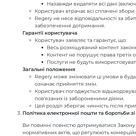
Назавжди видаляти всі дані (включ
Користувач втрачає всі сплачені збор
Regery не несе відповідальності за зби
забезпечення дотримання.
Гарантії користувача
Користувач заявляє та гарантує, що:
Весь розміщуваний контент закон
Контент не порушує права третіх о
Послуги не будуть використовуват
Загальні положення
Regery може змінювати ці умови в буд
означає прийняття змін.
Користувач погоджується відшкодовуват
пов'язаних із забороненими діями.
Цей розділ зберігає чинність після пр
Політика електронної пошти та боротьби з
Ви повинні повністю дотримуватися Закону 
нормативних актів, що регулюють комерційн