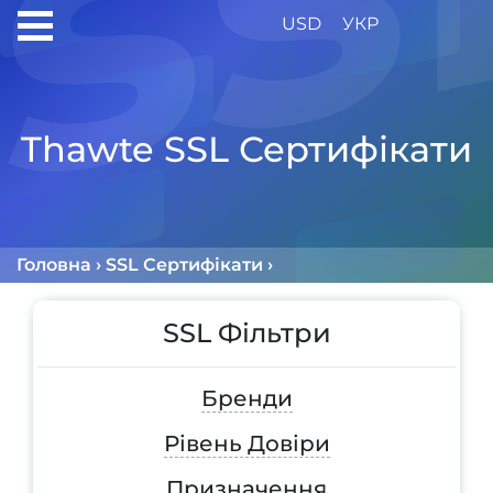
USD
УКР
Thawte SSL Сертифікати
Головна
›
SSL Сертифікати
›
Thawte SSL Сертифіка
SSL Фільтри
Бренди
Рівень Довіри
Призначення