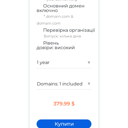
Основний домен
включно
*.domain.com &
domain.com
Перевірка організації
Випуск: кілька днів
Рівень
довіри:
високий
комерційний сайт
;
корпоративний сайт
▾
Гарантія:
1 250 000 $
▾
379.99 $
Купити