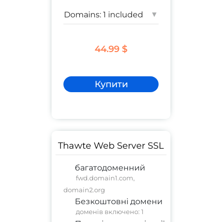
▾
44.99 $
Купити
Thawte Web Server SSL
багатодоменний
fwd.domain1.com,
domain2.org
Безкоштовні домени
доменів включено: 1