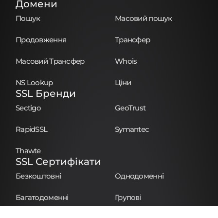
Домени
Пошук
Масовий пошук
Продовження
Трансфер
Масовий Трансфер
Whois
NS Lookup
Ціни
SSL Бренди
Sectigo
GeoTrust
RapidSSL
Symantec
Thawte
SSL Сертифікати
Безкоштовні
Однодоменні
Багатодоменні
Групові