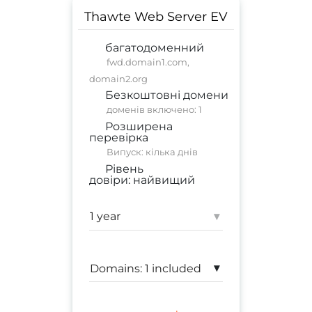
Thawte Web Server EV
багатодоменний
fwd.domain1.com,
domain2.org
Безкоштовні домени
доменів включено: 1
Розширена
перевірка
Випуск: кілька днів
Рівень
довіри:
найвищий
комерційний сайт
;
корпоративний сайт
▾
Гарантія:
1 750 000 $
▾