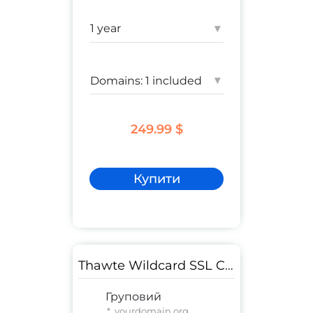
комерційний сайт
Гарантія:
500 000 $
▾
▾
249.99 $
Купити
Thawte Wildcard SSL Certificate
Груповий
* .yourdomain.org