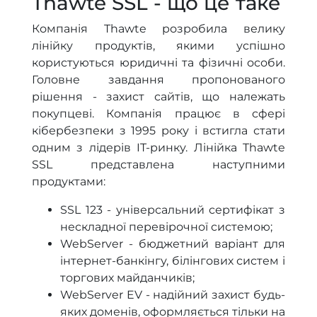
Thawte SSL - що це таке
Компанія Thawte розробила велику
лінійку продуктів, якими успішно
користуються юридичні та фізичні особи.
Головне завдання пропонованого
рішення - захист сайтів, що належать
покупцеві. Компанія працює в сфері
кібербезпеки з 1995 року і встигла стати
одним з лідерів IT-ринку. Лінійка Thawte
SSL представлена наступними
продуктами:
SSL 123 - універсальний сертифікат з
нескладної перевірочної системою;
WebServer - бюджетний варіант для
інтернет-банкінгу, білінгових систем і
торгових майданчиків;
WebServer EV - надійний захист будь-
яких доменів, оформляється тільки на