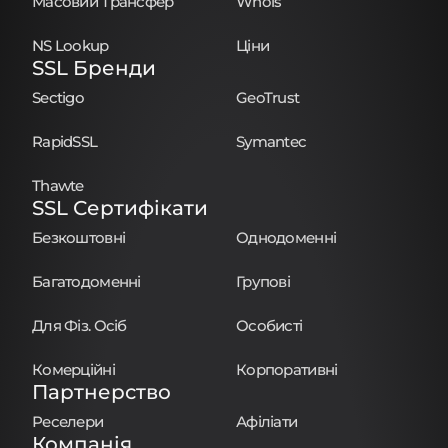
Масовий Трансфер
Whois
NS Lookup
Ціни
SSL Бренди
Sectigo
GeoTrust
RapidSSL
Symantec
Thawte
SSL Сертифікати
Безкоштовні
Однодоменні
Багатодоменні
Групові
Для Фіз. Осіб
Особисті
Комерційні
Корпоративні
Партнерство
Реселери
Афіліати
Компанія