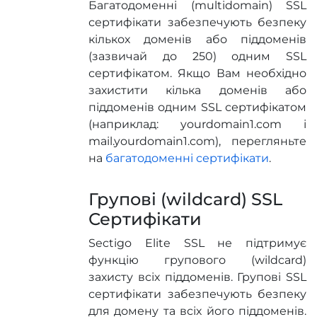
Багатодоменні (multidomain) SSL
сертифікати забезпечують безпеку
кількох доменів або піддоменів
(зазвичай до 250) одним SSL
сертифікатом. Якщо Вам необхідно
захистити кілька доменів або
піддоменів одним SSL сертифікатом
(наприклад: yourdomain1.com і
mail.yourdomain1.com), перегляньте
на
багатодоменні сертифікати
.
Групові (wildcard) SSL
Сертифікати
Sectigo Elite SSL не підтримує
функцію групового (wildcard)
захисту всіх піддоменів. Групові SSL
сертифікати забезпечують безпеку
для домену та всіх його піддоменів.