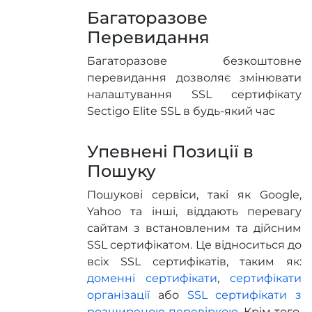
Багаторазове
Перевидання
Багаторазове безкоштовне
перевидання дозволяє змінювати
налаштування SSL сертифікату
Sectigo Elite SSL в будь-який час
Упевнені Позиції в
Пошуку
Пошукові сервіси, такі як Google,
Yahoo та інші, віддають перевагу
сайтам з встановленим та дійсним
SSL сертифікатом. Це відноситься до
всіх SSL сертифікатів, таким як:
доменні сертифікати
,
сертифікати
організації
або
SSL сертифікати з
розширеною перевіркою
. Крім того,