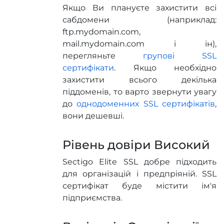
Якщо Ви плануєте захистити всі
сабдомени (наприклад:
ftp.mydomain.com,
mail.mydomain.com і ін),
перегляньте
групові SSL
сертифікати
. Якщо необхідно
захистити всього декілька
піддоменів, то варто звернути увагу
до
однодоменних SSL сертифікатів
,
вони дешевші.
Рівень довіри Високий
Sectigo Elite SSL добре підходить
для організацій і предпріяній. SSL
сертифікат буде містити ім'я
підприємства.