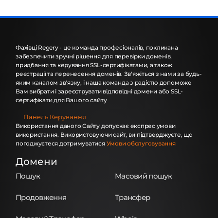
Фахівці Regery - це команда професіоналів, покликана
забезпечити зручні рішення для перевірки доменів,
придбання та керування SSL-сертифікатами, а також
реєстрації та перенесення доменів. Зв'яжіться з нами за будь-
яким каналом зв'язку, і наша команда з радістю допоможе
Вам вибрати і зареєструвати відповідні домени або SSL-
сертифікати для Вашого сайту
Панель Керування
Використання даного Сайту допускає експрес умови
використання. Використовуючи сайт, ви підтверджуєте, що
погоджуєтеся дотримуватися
Умови обслуговування
Домени
Пошук
Масовий пошук
Продовження
Трансфер