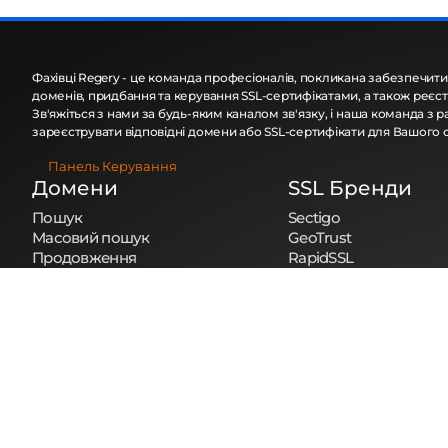
Фахівці Regery - це команда професіоналів, покликана забезпечити
доменів, придбання та керування SSL-сертифікатами, а також реєст
Зв'яжіться з нами за будь-яким каналом зв'язку, і наша команда з
зареєструвати відповідні домени або SSL-сертифікати для Вашого 
Панель Керування
Домени
SSL Бренди
Пошук
Sectigo
Масовий пошук
GeoTrust
Продовження
RapidSSL
Трансфер
Symantec
Масовий Трансфер
Thawte
Whois
NS Lookup
Ціни
Повідомити про порушення
Політика cookie
Політика повернень
Пол
Copyright © 2026 Regery. Всі права захищені.