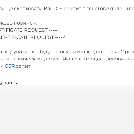
и, це скопіювати Ваш CSR запит в текстове поле ниж
зково повинен:
RTIFICATE REQUEST -----'
 CERTIFICATE REQUEST -----'.
зкодувати, він буде описувати наступні поля: Організ
 інші ті нические деталі. Якщо в процесі декодув
и CSR запит
.
дування