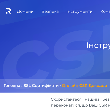
cs
Домени
Безпека
Інструменти
Ком
Інстр
Головна
›
SSL Сертифікати
›
Онлайн CSR Декодер
Скористайтеся нашим без
переконатися, що Ваш CSR к