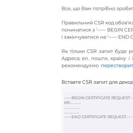
Все, що Вам потрібно зробит
Правильний CSR код обов'я
починатися з '----- BEGIN CE
і закінчуватися на '----- END
Як тільки CSR запит буде ро
Адреса ел. пошти, країну і
рекомендуємо
перестворит
Вставте CSR запит для деко