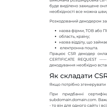
Виконана розшифровка csr-з
буде виділено захищене онла
необхідності все можна шви
Розкодований декодером запи
назва фірми, ТОВ або ПІ
область, країну;
назва відділу, що займ
електронна пошта.
Працює CSR декодер онлай
CERTIFICATE REQUEST -----
декодування необхідно встав
Як складати CSR
Якщо потрібно згенерувати
При придбанні сертифік
subdomain.domain.com. Важл
- то він для одного сайту і 