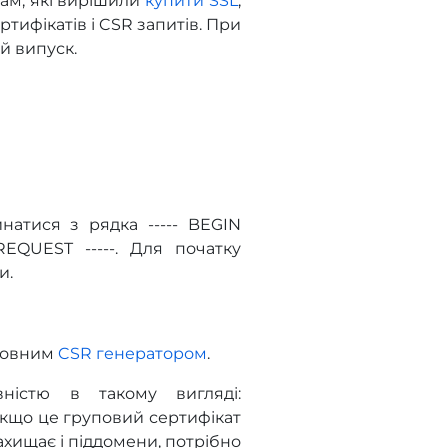
там, які вирішили
купити SSL
,
тифікатів і CSR запитів. При
й випуск.
атися з рядка ----- BEGIN
REQUEST -----. Для початку
и.
штовним
CSR генератором
.
ністю в такому вигляді:
Якщо це груповий сертифікат
захищає і піддомени, потрібно