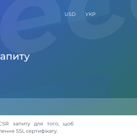
de
USD
УКР
Запиту
CSR запиту для того, щоб
ення SSL сертифікату.