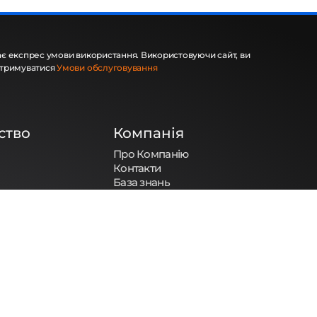
є експрес умови використання. Використовуючи сайт, ви
отримуватися
Умови обслуговування
ство
Компанія
Про Компанію
Контакти
База знань
Блог
а та умови
Угода про реєстрацію домену