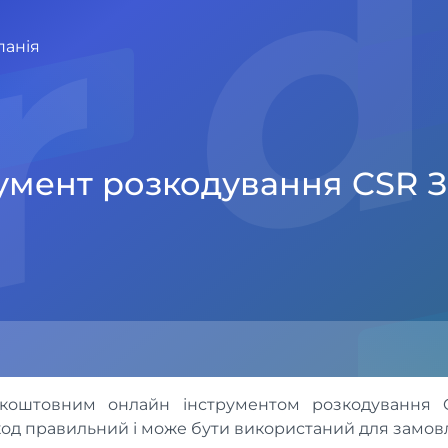
r 
панія
умент розкодування CSR 
коштовним онлайн інструментом розкодування 
од правильний і може бути використаний для замовл