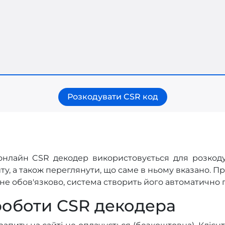
Розкодувати CSR код
нлайн CSR декодер використовується для розкоду
ту, а також переглянути, що саме в ньому вказано. П
не обов'язково, система створить його автоматично п
роботи CSR декодера