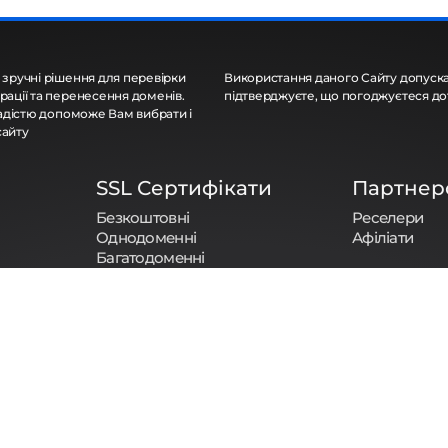
 зручні рішення для перевірки
Використання даного Сайту допуска
рації та перенесення доменів.
підтверджуєте, що погоджуєтеся д
 радістю допоможе Вам вибрати і
сайту
SSL Сертифікати
Партнер
Безкоштовні
Реселери
Однодоменні
Афіліати
Багатодоменні
Групові
Для Фіз. Осіб
Особисті
Комерційні
Корпоративні
ітика конфіденційності
Політика розкриття інформації про домен
Правил