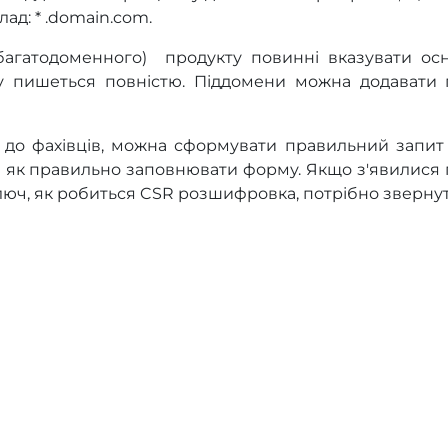
лад: * .domain.com.
(багатодоменного) продукту повинні вказувати ос
йту пишеться повністю. Піддомени можна додавати 
до фахівців, можна сформувати правильний запит
 як правильно заповнювати форму. Якщо з'явилися п
люч, як робиться CSR розшифровка, потрібно звернут