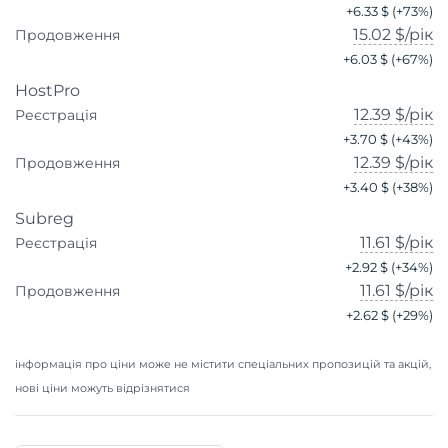
+
6.33 $
(+
73
%)
15.02 $
/рік
Продовження
+
6.03 $
(+
67
%)
HostPro
12.39 $
/рік
Реєстрація
+
3.70 $
(+
43
%)
12.39 $
/рік
Продовження
+
3.40 $
(+
38
%)
Subreg
11.61 $
/рік
Реєстрація
+
2.92 $
(+
34
%)
11.61 $
/рік
Продовження
+
2.62 $
(+
29
%)
інформація про ціни може не містити спеціальних пропозицій та акцій,
нові ціни можуть відрізнятися