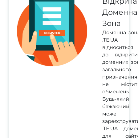
Відкрита
Доменна
Зона
Доменна зон
.TE.UA
відноситься
до відкрити
доменних зо
загального
призначення 
не містит
обмежень.
Будь-який
бажаючий
може
зареєструват
.TE.UA доме
для сайту