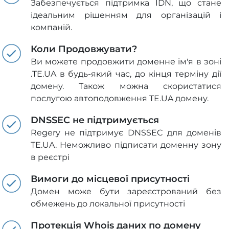
Забезпечується підтримка IDN, що стане
ідеальним рішенням для організацій і
компаній.
Коли Продовжувати?
Ви можете продовжити доменне ім'я в зоні
.TE.UA в будь-який час, до кінця терміну дії
домену. Також можна скористатися
послугою автоподовження TE.UA домену.
DNSSEC не підтримується
Regery не підтримує DNSSEC для доменів
TE.UA. Неможливо підписати доменну зону
в реєстрі
Вимоги до місцевої присутності
Домен може бути зареєстрований без
обмежень до локальної присутності
Протекція Whois даних по домену