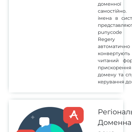
доменної 
самостійно.
імена в сис
представля
punycode ф
Regery с
автоматично
конвертують
читаний фо
прискорення
домену та с
керування до
Регіонал
Доменна