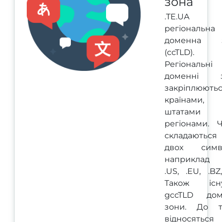
зона
.TE.UA
регіональна
доменна з
(ccTLD).
Регіональні
доменні з
закріплюютьс
країнами,
штатами 
регіонами. Ч
складають
двох симво
наприклад 
.US, .EU, .BZ,
Також існ
gccTLD дом
зони. До т
відносяться