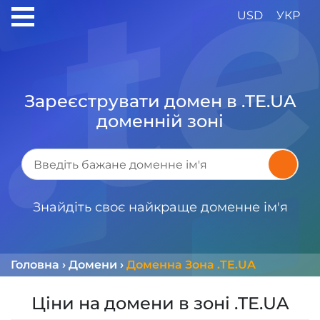
USD
УКР
Зареєструвати домен в .TE.UA
доменній зоні
Знайдіть своє найкраще доменне ім'я
Головна
›
Домени
›
Доменна Зона .TE.UA
Ціни на домени в зоні .TE.UA