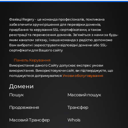
Фахівці Regery - це команда професіоналів, покликана
забезпечити зручні рішення для перевірки доменів,
придбання та керування SSL-сертифікатами, а також
реєстрації та перенесення доменів. Зв'яжіться з нами за будь-
яким каналом зв'язку, і наша команда з радістю допоможе
Вам вибрати і зареєструвати відповідні домени або SSL-
сертифікати для Вашого сайту
Панель Керування
Використання даного Сайту допускає експрес умови
використання. Використовуючи сайт, ви підтверджуєте, що
погоджуєтеся дотримуватися
Умови обслуговування
Домени
Пошук
Масовий пошук
Продовження
Трансфер
Масовий Трансфер
Whois