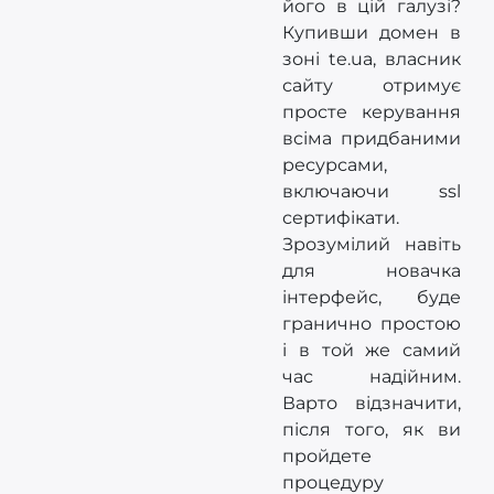
його в цій галузі?
Купивши домен в
зоні te.ua, власник
сайту отримує
просте керування
всіма придбаними
ресурсами,
включаючи ssl
сертифікати.
Зрозумілий навіть
для новачка
інтерфейс, буде
гранично простою
і в той же самий
час надійним.
Варто відзначити,
після того, як ви
пройдете
процедуру