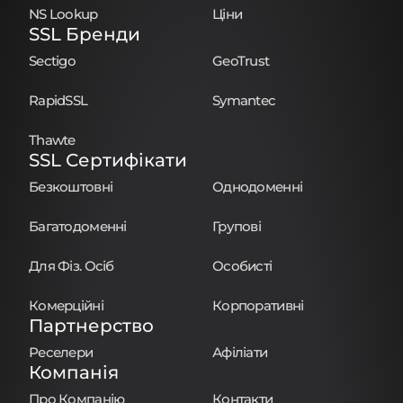
NS Lookup
Ціни
SSL Бренди
Sectigo
GeoTrust
RapidSSL
Symantec
Thawte
SSL Сертифікати
Безкоштовні
Однодоменні
Багатодоменні
Групові
Для Фіз. Осіб
Особисті
Комерційні
Корпоративні
Партнерство
Реселери
Афіліати
Компанія
Про Компанію
Контакти