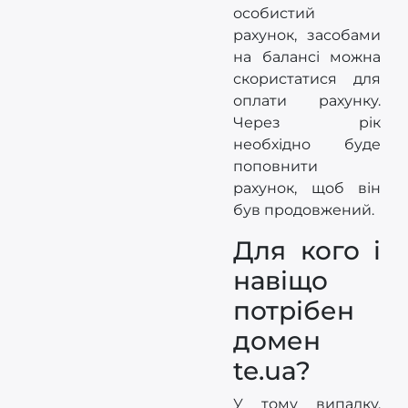
особистий
рахунок, засобами
на балансі можна
скористатися для
оплати рахунку.
Через рік
необхідно буде
поповнити
рахунок, щоб він
був продовжений.
Для кого і
навіщо
потрібен
домен
te.ua?
У тому випадку,