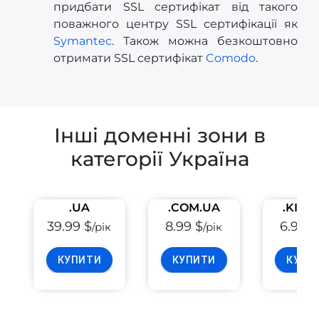
придбати SSL сертифікат від такого
поважного центру SSL сертифікації як
Symantec
. Також можна безкоштовно
отримати SSL сертифікат
Comodo
.
Інші доменні зони в
категорії Україна
.UA
.COM.UA
.KIEV
39.99 $
8.99 $
6.99 $
/рік
/рік
КУПИТИ
КУПИТИ
КУПИ