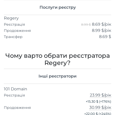
Послуги реєстру
Regery
8.69 $
/рік
Реєстрація
8.99 $
8.99 $
/рік
Продовження
8.69 $
Трансфер
Чому варто обрати реєстратора
Regery?
Інші реєстратори
101 Domain
23.99 $
/рік
Реєстрація
+
15.30 $
(+
176
%)
30.99 $
/рік
Продовження
+
22.00 $
(+
245
%)