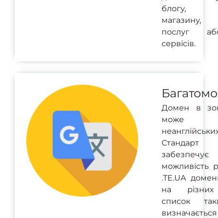
блогу,
магазину,
послуг аб
сервісів.
Багатомо
Домен в зон
може мі
неанглійськи
Стандар
забезпечує
можливість р
.TE.UA домен
на різних
список та
визначається