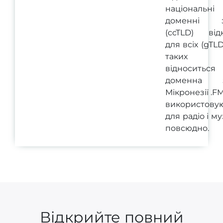
національні
доменні з
(ccTLD) відк
для всіх (gTLD
таких 
відноситься
доменна з
Мікронезії .FM
використову
для радіо і м
повсюдно.
Відкрийте повний